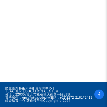
國立臺灣藝術大學
師資培育中心
TEACHER EDUCATION CENTER
校址：220307新北市板橋區大觀路一段59號
電子郵件 : epc@ntua.edu.tw
電話 : (02)2272-2181#2413
師資培育中心 著作權所有
Copyright c 2024