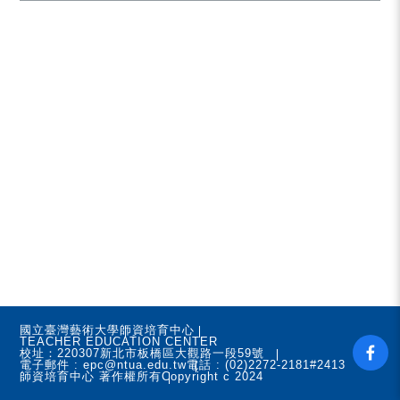
國立臺灣藝術大學
師資培育中心
TEACHER EDUCATION CENTER
校址：220307新北市板橋區大觀路一段59號
電子郵件 : epc@ntua.edu.tw
電話 : (02)2272-2181#2413
師資培育中心 著作權所有
Copyright c 2024