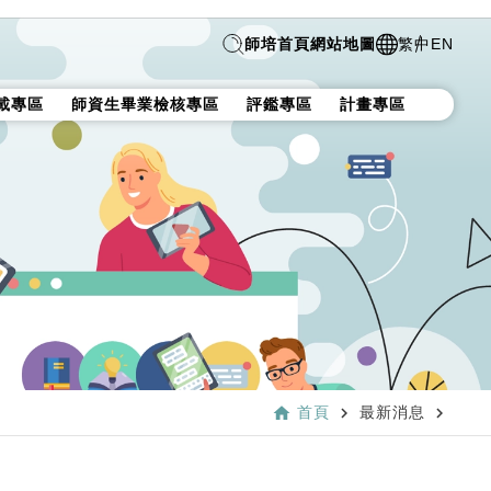
師培首頁
網站地圖
繁中
EN
載專區
師資生畢業檢核專區
評鑑專區
計畫專區
home
navigate_next
navigate_next
首頁
最新消息