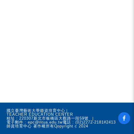
國立臺灣藝術大學
師資培育中心
TEACHER EDUCATION CENTER
校址：220307新北市板橋區大觀路一段59號
電子郵件 : epc@ntua.edu.tw
電話 : (02)2272-2181#2413
師資培育中心 著作權所有
Copyright c 2024